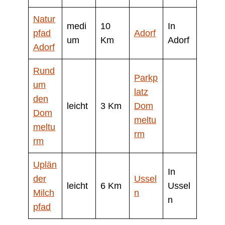
Natur
medi
10
In
pfad
Adorf
um
Km
Adorf
Adorf
Rund
Parkp
um
latz
den
leicht
3 Km
Dom
Dom
meltu
meltu
rm
rm
Uplän
In
der
Ussel
leicht
6 Km
Ussel
Milch
n
n
pfad