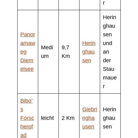
r
Herin
ghau
Panor
sen
amaw
Herin
und
Medi
9,7
eg
ghau
an
um
Km
Diem
sen
der
elsee
Stau
maue
r
Bibo’
s
Giebri
Herin
Forsc
leicht
2 Km
ngha
ghau
herpf
usen
sen
ad